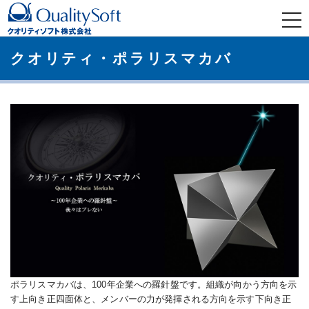
t
o
g
g
l
クオリティ・ポラリスマカバ
e
n
a
v
i
g
a
t
i
o
n
ポラリスマカバは、100年企業への羅針盤です。組織が向かう方向を示
す上向き正四面体と、メンバーの力が発揮される方向を示す下向き正