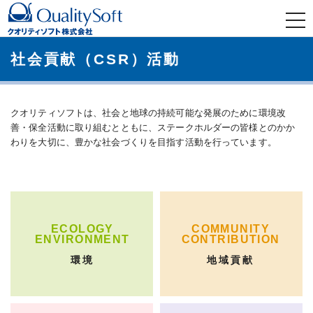
t
o
g
g
l
社会貢献（CSR）活動
e
n
a
v
i
g
クオリティソフトは、社会と地球の持続可能な発展のために環境改
a
t
善・保全活動に取り組むとともに、ステークホルダーの皆様とのかか
i
わりを大切に、豊かな社会づくりを目指す活動を行っています。
o
n
ECOLOGY
COMMUNITY
ENVIRONMENT
CONTRIBUTION
環境
地域貢献