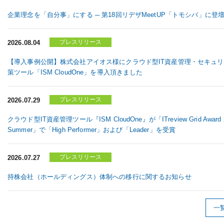
企業理念を「自分事」にする ─ 第18回リデザMeetUP「トモシバ」に登
プレスリリース
2026.08.04
【導入事例公開】株式会社アイオス様にクラウド型IT資産管理・セキュ
策ツール「ISM CloudOne」を導入頂きました
プレスリリース
2026.07.29
クラウド型IT資産管理ツール『ISM CloudOne』が「ITreview Grid Award 
Summer」で「High Performer」および「Leader」を受賞
プレスリリース
2026.07.27
持株会社（ホールディングス）体制への移行に関するお知らせ
一