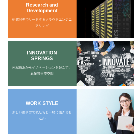
Research and
Development
研究開発でリードする
クラウドエンジニ
アリング
INNOVATION
SPRINGS
南紀白浜から
イノベーションを起こす、
異業種交流空間
WORK STYLE
新しい働き方で
私たちと一緒に働きませ
んか