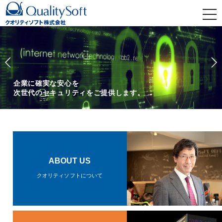
t
o
g
g
l
e
n
a
v
i
g
a
セキュリティサービスをクラウドで実現
t
グローバルにエンドポイントまで守ります。
i
o
n
ABOUT US
クオリティソフトについて