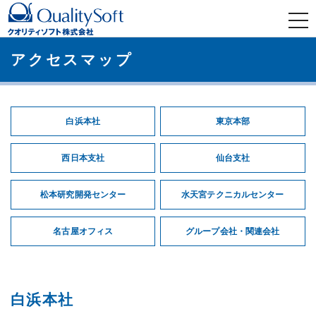
t
o
g
g
l
アクセスマップ
e
n
a
v
i
g
a
白浜本社
東京本部
t
i
o
n
西日本支社
仙台支社
松本研究開発センター
水天宮テクニカルセンター
名古屋オフィス
グループ会社・関連会社
白浜本社