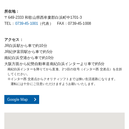
所在地
〒649-2333 和歌山県西牟婁郡白浜町中1701-3
TEL：
0739-45-1001
（代表） FAX：0739-45-1008
アクセス
JR白浜駅から車で約10分
JR紀伊富田駅から車で約5分
南紀白浜空港から車で約10分
大阪方面から紀勢自動車道南紀白浜インターより車で約5分
南紀白浜インターを降りてから直進、2つ目の信号（インター西 交差点）を左折
してください。
※インター西 交差点からクオリティソフトまでは狭い生活道路になります。
運転には十分にご注意いただけますようお願いいたします。
Google Map