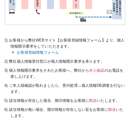
お客様から弊社WEBサイト【お客様登録情報フォーム】より、個人
情報開示要求をしていただきます。
お客様登録情報フォーム
弊社個人情報受付窓口が個人情報開示要求を承ります。
個人情報開示要求をされたお客様へ、弊社から
本人確認
のお電話を
差し上げます。
ご本人様確認が取れましたら、受付処理→個人情報DB調査を行ない
ます。
該当情報が存在した場合、開示情報をお客様に
郵送
いたします。
該当情報が無い場合、開示情報が存在しない旨をお客様に
郵送
いた
します。