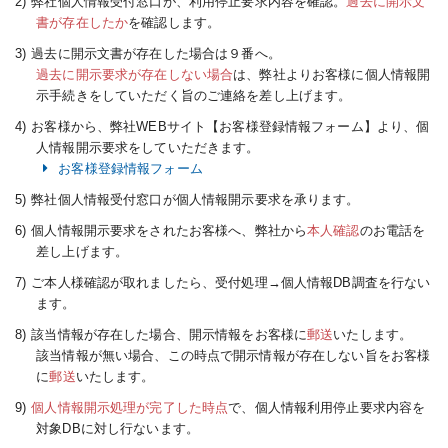
弊社個人情報受付窓口が、利用停止要求内容を確認。
過去に開示文
書が存在したか
を確認します。
過去に開示文書が存在した場合は９番へ。
過去に開示要求が存在しない場合
は、弊社よりお客様に個人情報開
示手続きをしていただく旨のご連絡を差し上げます。
お客様から、弊社WEBサイト【お客様登録情報フォーム】より、個
人情報開示要求をしていただきます。
お客様登録情報フォーム
弊社個人情報受付窓口が個人情報開示要求を承ります。
個人情報開示要求をされたお客様へ、弊社から
本人確認
のお電話を
差し上げます。
ご本人様確認が取れましたら、受付処理→個人情報DB調査を行ない
ます。
該当情報が存在した場合、開示情報をお客様に
郵送
いたします。
該当情報が無い場合、この時点で開示情報が存在しない旨をお客様
に
郵送
いたします。
個人情報開示処理が完了した時点
で、個人情報利用停止要求内容を
対象DBに対し行ないます。