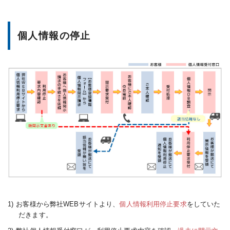
個人情報の停止
お客様から弊社WEBサイトより、
個人情報利用停止要求
をしていた
だきます。