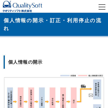
t
o
g
g
l
個人情報の開示・訂正・利用停止の流
e
n
れ
a
v
i
g
a
t
i
o
n
個人情報の開示