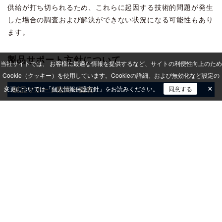
供給が打ち切られるため、これらに起因する技術的問題が発生
した場合の調査および解決ができない状況になる可能性もあり
ます。
製品サポート方針について
当社サイトでは、 お客様に最適な情報を提供するなど、サイトの利便性向上のため
Cookie（クッキー）を使用しています。
Cookieの詳細、および無効化など設定の
×
変更については「
製品サポート期間一覧表
個人情報保護方針
」をお読みください。
同意する
各製品の最新バージョンとサポート期間について確認できま
す。
プログラム改修について
不具合は、原則次期バージョンで改修してご提供いたします。
ただし、影響が大きいと判断した場合は、当該バージョンを対
象とした更新プログラムをリリースいたします。
また、不具合以外で対策版が必要な場合は、原則最新バージョ