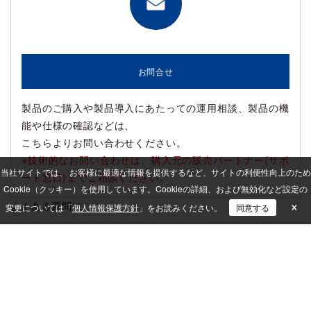
お問合せ
製品のご購入や製品導入にあたっての運用相談、製品の機
能や仕様の確認などは、
こちらよりお問い合わせください。
※技術的なお問い合わせは、購入元の販売パートナー(サポ
当社サイトでは、 お客様に最適な情報を提供するなど、サイトの利便性向上のため
ート窓口)までご相談ください。
Cookie（クッキー）を使用しています。
Cookieの詳細、および無効化など設定の
×
よくある質問は
こちら
変更については「
個人情報保護方針
」をお読みください。
同意する
各種カタログのダウンロードは
こちら
販売パートナー一覧は
こちら