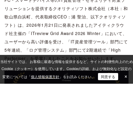
PC・スマートデバイス等のIT資産管理・セキュリティ対策ソ
リューションを提供するクオリティソフト株式会社（本社：和
歌山県白浜町、代表取締役CEO：浦 聖治、以下クオリティソ
フト）は、2026年1月21日に発表されましたアイティクラウ
ド社主催の「ITreview Grid Award 2026 Winter」において、
ユーザーから高い評価を受け、「IT資産管理ツール」部門にて
5年連続、「ログ管理システム」部門にて2期連続で「High
Performer」を受賞しましたことをお知らせいたします。
当社サイトでは、 お客様に最適な情報を提供するなど、サイトの利便性向上のため
Cookie（クッキー）を使用しています。
Cookieの詳細、および無効化など設定の
×
変更については「
個人情報保護方針
」をお読みください。
同意する
「ITreview」および「ITreview Grid」について