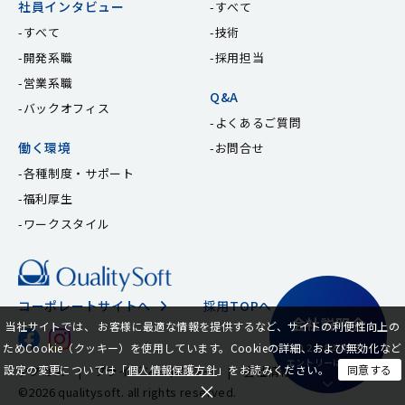
社員インタビュー
すべて
すべて
技術
開発系職
採用担当
営業系職
Q&A
バックオフィス
よくあるご質問
働く環境
お問合せ
各種制度・サポート
福利厚生
ワークスタイル
コーポレートサイトへ
採用TOPへ
会社説明会
当社サイトでは、 お客様に最適な情報を提供するなど、サイトの利便性向上の
ためCookie（クッキー）を使用しています。
Cookieの詳細、および無効化など
２０２７年卒の
エントリーはこちら
設定の変更については「
個人情報保護方針
」をお読みください。
同意する
アクセス
|
プライバシーポリシー
|
会社情報
×
©︎2026 qualitysoft. all rights reserved.