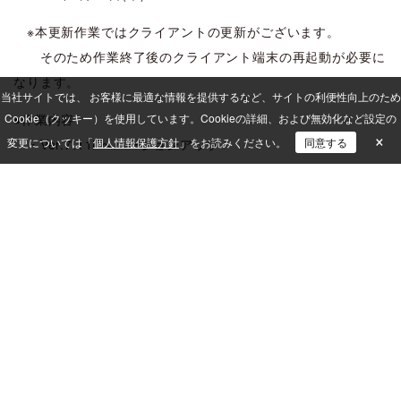
※本更新作業ではクライアントの更新がございます。
そのため作業終了後のクライアント端末の再起動が必要に
なります。
当社サイトでは、 お客様に最適な情報を提供するなど、サイトの利便性向上のため
Cookie（クッキー）を使用しています。
●作業内容
Cookieの詳細、および無効化など設定の
×
変更については「
個人情報保護方針
」をお読みください。
同意する
・Ver.7.11i へバージョンアップ
・Ver.7.11.1i 更新プログラム (202605)の適用
・ミドルウェアの更新
・Ver.7.10i 英語・中国語オンラインヘルプ更新プログラム
の適用
ISM CloudOne
メンテナンス情報