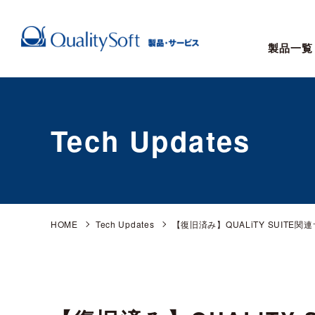
製品一覧
Tech Updates
HOME
Tech Updates
【復旧済み】QUALiTY SUITE関