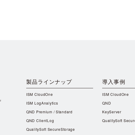
製品ラインナップ
導入事例
ISM CloudOne
ISM CloudOne
F
ISM LogAnalytics
QND
QND Premium / Standard
KeyServer
QND ClientLog
QualitySoft Secu
QualitySoft SecureStorage