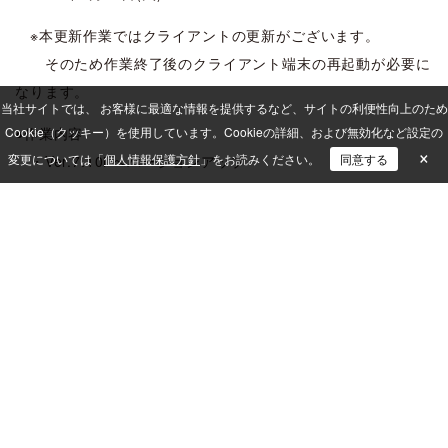
※本更新作業ではクライアントの更新がございます。
そのため作業終了後のクライアント端末の再起動が必要に
なります。
当社サイトでは、 お客様に最適な情報を提供するなど、サイトの利便性向上のため
Cookie（クッキー）を使用しています。
●作業内容
Cookieの詳細、および無効化など設定の
×
変更については「
個人情報保護方針
」をお読みください。
同意する
・Ver.7.10i へバージョンアップ
・ミドルウェアの更新
・ISM CloudOne Ver.7.10.1i 更新プログラム (202603)適
用
・ISM CloudOne IRC 更新プログラム (202603)適用
ISM CloudOne
メンテナンス情報