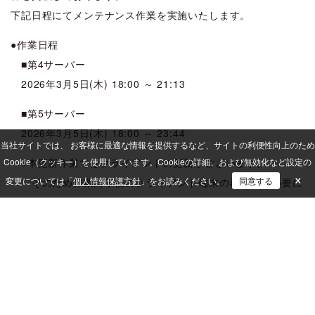
下記日程にてメンテナンス作業を実施いたします。
●作業日程
■第4サーバー
2026年3月5日(木) 18:00 ～ 21:13
■第5サーバー
2026年3月5日(木) 18:00 ～ 23:44
当社サイトでは、 お客様に最適な情報を提供するなど、サイトの利便性向上のため
Cookie（クッキー）を使用しています。
※本更新作業ではクライアントの更新がございます。
Cookieの詳細、および無効化など設定の
×
変更については「
個人情報保護方針
」をお読みください。
同意する
そのため作業終了後のクライアント端末の再起動が必要に
なります。
●作業内容
・Ver.7.10i へバージョンアップ
・ミドルウェアの更新
・ISM CloudOne Ver.7.10.1i 更新プログラム (202603)適
用