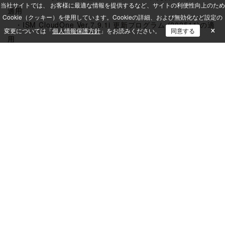
当社サイトでは、 お客様に最適な情報を提供するなど、サイトの利便性向上のため
適用
Cookie（クッキー）を使用しています。
Cookieの詳細、および無効化など設定の
・ISM CloudOne Ver.7.9.1i 更新プログラム (202511)の適
×
変更については「
個人情報保護方針
」をお読みください。
同意する
用
ISM CloudOne
メンテナンス情報
＜本社＞〒649-2333 和歌山県西牟婁郡白浜町中1701-3
＜東京本部＞〒102-0083 東京都千代田区麹町三丁目3番地4 KDX麹町ビル6F
無料トライアルお申し込み