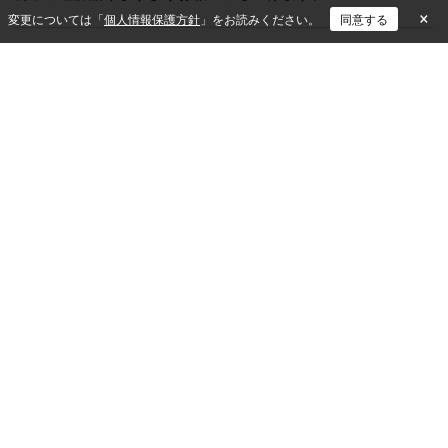
×
変更については「
個人情報保護方針
」をお読みください。
同意する
ISM CloudOne
メンテナンス情報
＜本社＞〒649-2333 和歌山県西牟婁郡白浜町中1701-3
＜東京本部＞〒102-0083 東京都千代田区麹町三丁目3番地4 KDX麹町ビル6F
無料トライアルお申し込み
各種お問い合わせ