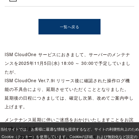
一覧へ戻る
ISM CloudOne サービスにおきまして、サーバーのメンテナ
ンスを2025年11月5日(水) 18:00 ～ 30:00で予定していまし
たが、
ISM CloudOne Ver.7.9i リリース後に確認された操作ログ機
能の不具合により、延期させていただくこととなりました。
延期後の日程につきましては、確定し次第、改めてご案内申し
上げます。
メンテナンス延期に伴いご迷惑をおかけいたしますことをお詫
び申し上げます。
当社サイトでは、 お客様に最適な情報を提供するなど、サイトの利便性向上のため
Cookie（クッキー）を使用しています。
何卒ご理解賜りますようお願い申し上げます。
Cookieの詳細、および無効化など設定の