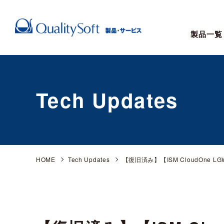
製品一覧
Tech Updates
HOME
Tech Updates
【復旧済み】【ISM CloudOne LG