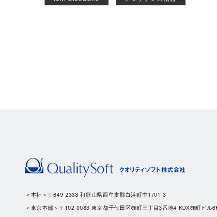
＜本社＞〒649-2333 和歌山県西牟婁郡白浜町中1701-3
＜東京本部＞〒102-0083 東京都千代田区麹町三丁目3番地4 KDX麹町ビル6