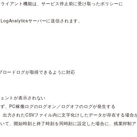
ontrol等のクライアント機能は、サービス停止前に受け取ったポリシーに
gAnalyticsサーバーに送信されます。
のアップロードログが取得できるように対応
ジェントが表示されない
ず、PC稼働ログのログオン／ログオフのログが発生する
行すると、出力されたCSVファイル内に文字化けしたデータが存在する場合
おいて、開始時刻と終了時刻を同時刻に設定した場合に、残業抑制ア