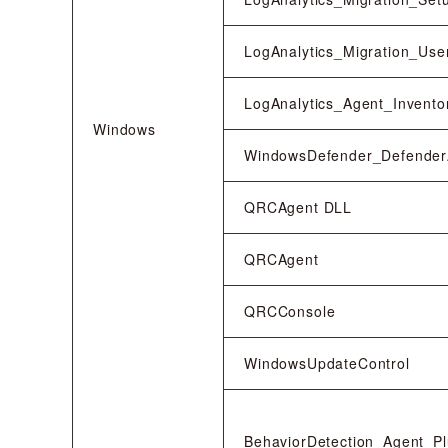
LogAnalytics_Migration_Use
LogAnalytics_Agent_Invento
Windows
WindowsDefender_Defender
QRCAgent DLL
QRCAgent
QRCConsole
WindowsUpdateControl
BehaviorDetection_Agent_Pl