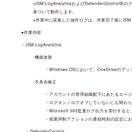
※ISM LogAnalyticsおよびDefenderC
基づいて動作します。
※作業中に収集した操作ログは、作業完了後にISM Lo
●作業内容
・ISM LogAnalytics
‐機能改善
・Windows OSにおいて、OneDrive
‐不具合修正
・アカウントの管理組織配下にあたるエー
・ログオン／ログオフしていないにも関わら
・Microsoft 365監査ログ出力を実
・残業抑制アクションの通知時刻の設定に
・DefenderControl