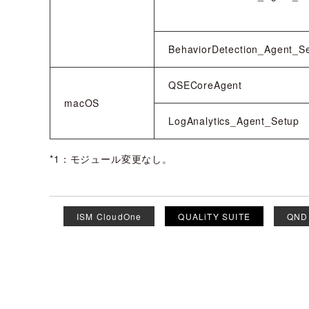
BehaviorDetection_Agent_S
QSECoreAgent
macOS
LogAnalytics_Agent_Setup
*1：モジュール変更なし。
ISM CloudOne
QUALiTY SUITE
QND