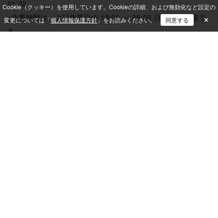
21:22
Cookie（クッキー）を使用しています。
Cookieの詳細、および無効化など設定の
×
※作業時間は、上記作業日の 19:00 ～ 29:00 (翌5:00) 前後で
変更については「
個人情報保護方針
」をお読みください。
同意する
す。
●影響範囲
メンテナンス期間中のいずれかの日に、下記のサービスが数分
間ご利用いただけない時間が発生します。
・PCドック
・QND Web閲覧コンソール
・クイックリモコン(PCドック、QND Premium)
・DefenderControl
・ISM LogAnalytics
・QUALiTY SUITE版 ふるまい検知
・ソフトウェア配布
・WindowsUpdateControl
※作業中は、各対象サービスのコンソールはご利用いただけま