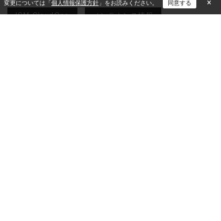
×
変更については「
個人情報保護方針
」をお読みください。
同意する
ISM CloudOne
メンテナンス情報
＜本社＞〒649-2333 和歌山県西牟婁郡白浜町中1701-3
＜東京本部＞〒102-0083 東京都千代田区麹町三丁目3番地4 KDX麹町ビル6F
無料トライアルお申し込み
各種お問い合わせ