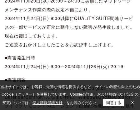
2024年11月20日(水) 20:00～24:00に実施したネットワーク
メンテナンス作業の際の設定不備により、
2024年11月24日(日) 9:00以降にQUALiTY SUITE関連サービ
スの一部サービスが正常に動作しない障害が発生致しました。
現在は復旧しております。
ご迷惑をおかけしましたことをお詫び申し上げます。
■障害発生日時
2024年11月24日(日) 9:00～2024年11月26日(火) 20:19
■障害内容
当社サイトでは、 お客様に最適な情報を提供するなど、サイトの利便性向上のため
・QUALiTY SUITE関連サービス（LogAnalytics、
Cookie（クッキー）を使用しています。
Cookieの詳細、および無効化など設定の
DefenderControl、ふるまい検知、WindowsUpdateControl、
×
変更については「
個人情報保護方針
」をお読みください。
同意する
クイックリモコン）のエージェント自動配布機能が正常に動作
せず
端末にインストールされない場合がある。
・ソフトウェア配布を実行した時、正常に完了しない場合があ