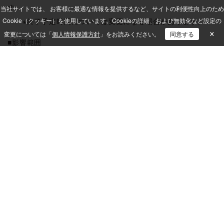
す。
当社サイトでは、 お客様に最適な情報を提供するなど、サイトの利便性向上のため
Cookie（クッキー）を使用しています。
※終了予定時間については変更になる場合があります。
Cookieの詳細、および無効化など設定の
×
変更については「
個人情報保護方針
」をお読みください。
同意する
■影響範囲
メンテナンス作業中、約5分程度、以下のサービスがご利用
いただけない時間が発生します。
・ISM LogAnalytics
・DefenderControl
・クイックリモコン
メンテナンス後、ISM LogAnalytics のレポート画面の表示
が遅くなる可能性があります。
※ISM LogAnalyticsのクライアント機能は、サービス停止前
に受け取ったポリシーに基づいて動作します。
※作業中に収集した操作ログは、作業完了後にISM
LogAnalyticsサーバーに送信されます。