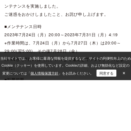
ンテナンスを実施しました。
ご迷惑をおかけしましたこと、お詫び申し上げます。
■メンテナンス日時
2023年7月24日（月）20:00～2023年7月31日（月）4:19
※作業時間は、7月24日（月）から7月27日（木）は20:00～
29:00(翌5:00)、その後7月28日（金）
当社サイトでは、 お客様に最適な情報を提供するなど、サイトの利便性向上のため
20:00から7月31日（月）4:19まで連続してメンテナンスしま
Cookie（クッキー）を使用しています。
Cookieの詳細、および無効化など設定の
した。
×
変更については「
個人情報保護方針
」をお読みください。
同意する
■影響範囲
メンテナンス作業中、下記のサービスが5分程度ご利用いただ
けない時間が発生しました。
・PCドック
・QND Web閲覧コンソール
・クイックリモコン(PCドック、QND Premium)