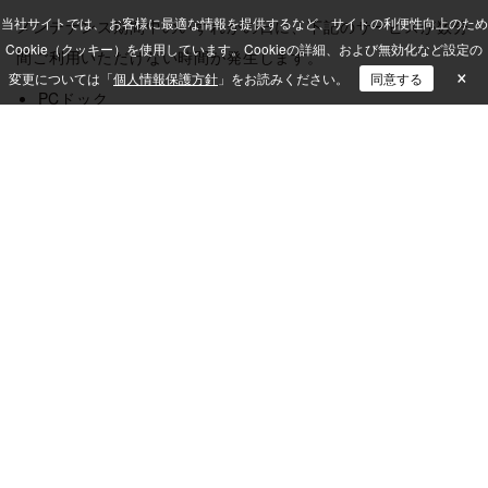
当社サイトでは、 お客様に最適な情報を提供するなど、サイトの利便性向上のため
メンテナンス期間中のいずれかの日に、下記のサービスが数分
Cookie（クッキー）を使用しています。
Cookieの詳細、および無効化など設定の
間ご利用いただけない時間が発生します。
×
変更については「
個人情報保護方針
」をお読みください。
同意する
PCドック
QND Web閲覧コンソール
クイックリモコン(PCドック、QND Premium)
DefenderControl
ISM LogAnalytics
WindowsUpdateControl
※作業中の数分間は、各対象サービスのコンソールはご利用い
ただけません。
※DefenderControlおよびISM LogAnalytics等のクライアント
機能は、サービス停止前に受け取ったポリシーに基づいて動作
します。
※メンテナンス中に収集した操作ログは、メンテナンス完了後
にISM LogAnalyticsサーバーに送信されます。