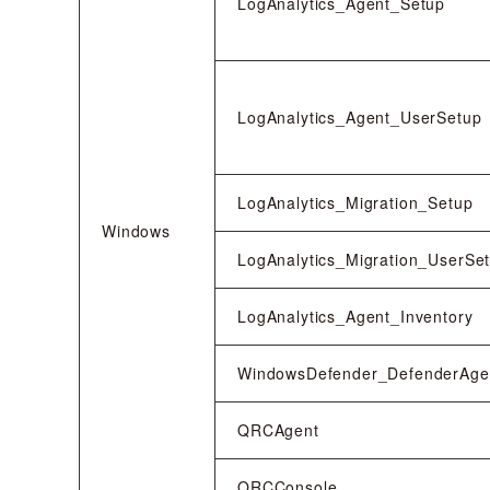
LogAnalytics_Agent_Setup
LogAnalytics_Agent_UserSetup
LogAnalytics_Migration_Setup
Windows
LogAnalytics_Migration_UserSe
LogAnalytics_Agent_Inventory
WindowsDefender_DefenderAge
QRCAgent
QRCConsole