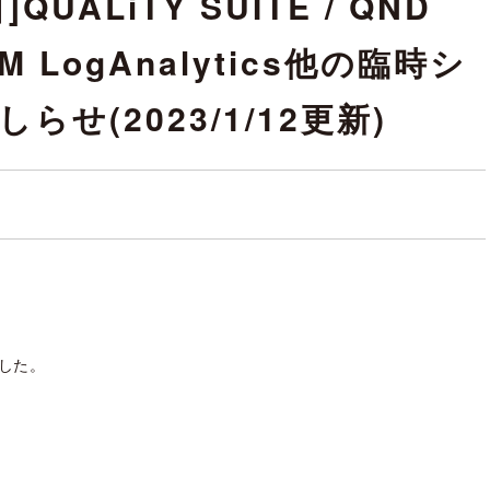
UALiTY SUITE / QND
M LogAnalytics他の臨時シ
せ(2023/1/12更新)
ました。