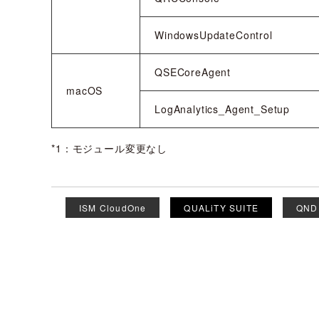
WindowsUpdateControl
QSECoreAgent
macOS
LogAnalytics_Agent_Setup
*1：モジュール変更なし
ISM CloudOne
QUALiTY SUITE
QND