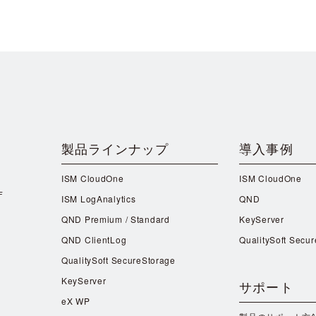
製品ラインナップ
導入事例
ISM CloudOne
ISM CloudOne
F
ISM LogAnalytics
QND
QND Premium / Standard
KeyServer
QND ClientLog
QualitySoft Secu
QualitySoft SecureStorage
KeyServer
サポート
eX WP