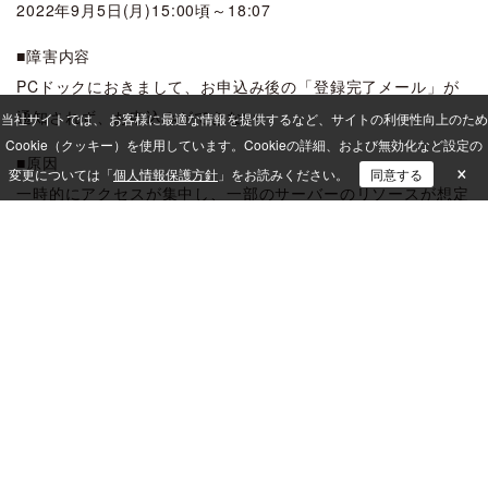
2022年9月5日(月)15:00頃～18:07
■障害内容
PCドックにおきまして、お申込み後の「登録完了メール」が
通知されず、お申込みができない
当社サイトでは、 お客様に最適な情報を提供するなど、サイトの利便性向上のため
Cookie（クッキー）を使用しています。
Cookieの詳細、および無効化など設定の
■原因
×
変更については「
個人情報保護方針
」をお読みください。
同意する
一時的にアクセスが集中し、一部のサーバーのリソースが想定
以上に消費されたことにより発生
■対処
サーバーを緊急メンテナンスし、負荷低減を実施
ISM CloudOne
QUALiTY SUITE
QND