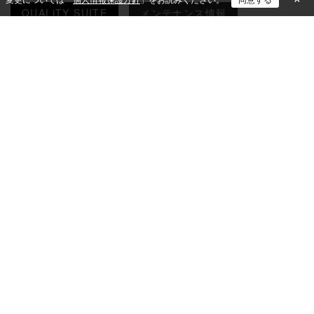
QUALiTY SUITE
メンテナンス情報
＜本社＞〒649-2333 和歌山県西牟婁郡白浜町中1701-3
＜東京本部＞〒102-0083 東京都千代田区麹町三丁目3番地4 KDX麹町ビル6F
無料トライアルお申し込み
各種お問い合わせ
製品ラインナップ