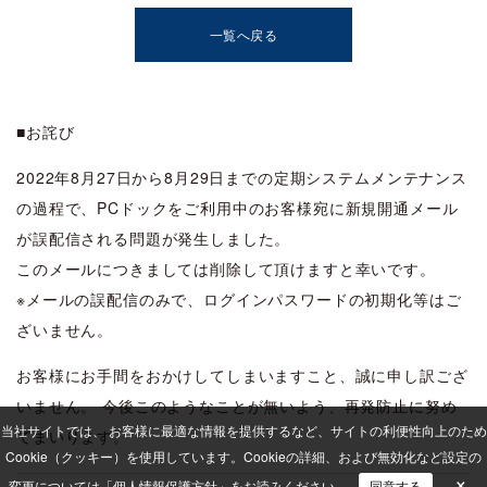
一覧へ戻る
■お詫び
2022年8月27日から8月29日までの定期システムメンテナンス
の過程で、PCドックをご利用中のお客様宛に新規開通メール
が誤配信される問題が発生しました。
このメールにつきましては削除して頂けますと幸いです。
※メールの誤配信のみで、ログインパスワードの初期化等はご
ざいません。
お客様にお手間をおかけしてしまいますこと、誠に申し訳ござ
いません。 今後このようなことが無いよう、再発防止に努め
当社サイトでは、 お客様に最適な情報を提供するなど、サイトの利便性向上のため
てまいります。
Cookie（クッキー）を使用しています。
Cookieの詳細、および無効化など設定の
×
変更については「
個人情報保護方針
」をお読みください。
同意する