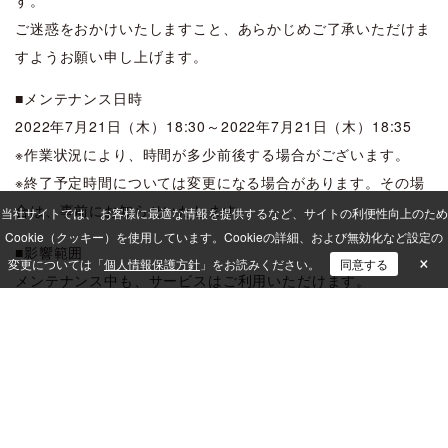
す。
ご迷惑をおかけいたしますこと、あらかじめご了承いただけま
すようお願い申し上げます。
■メンテナンス日時
2022年7月21日（木）18:30～2022年7月21日（木）18:35
※作業状況により、時間が多少前後する場合がございます。
※終了予定時間については変更になる場合があります。その場
合は、事前にお知らせいたします。
当社サイトでは、 お客様に最適な情報を提供するなど、サイトの利便性向上のため
Cookie（クッキー）を使用しています。
Cookieの詳細、および無効化など設定の
■影響範囲
×
変更については「
個人情報保護方針
」をお読みください。
同意する
メンテナンス中も、サービスはご利用いただけます。
■対応内容
2022/7/16(土)～2022/7/17(日)の定期メンテナンス開始前ま
でに[アラート通知設定]の
[マルウェア検知時にアラートメールを送信する]を有効にして
いた場合に、再度該当の