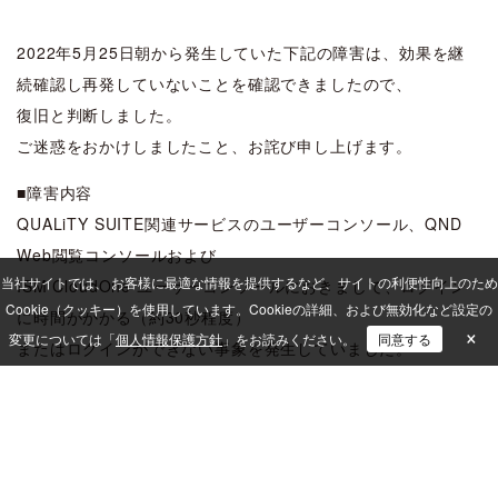
2022年5月25日朝から発生していた下記の障害は、効果を継
続確認し再発していないことを確認できましたので、
復旧と判断しました。
ご迷惑をおかけしましたこと、お詫び申し上げます。
■障害内容
QUALiTY SUITE関連サービスのユーザーコンソール、QND
Web閲覧コンソールおよび
当社サイトでは、 お客様に最適な情報を提供するなど、サイトの利便性向上のため
ISM CloudOne ユーザーコンソールにおきまして、ログイン
Cookie（クッキー）を使用しています。
Cookieの詳細、および無効化など設定の
に時間がかかる（約30秒程度）
×
変更については「
個人情報保護方針
」をお読みください。
同意する
またはログインができない事象を発生していました。
■原因
ストレージへのアクセスが集中しており、それによりアクセス
の遅延が発生し、
ログイン障害が発生していました。