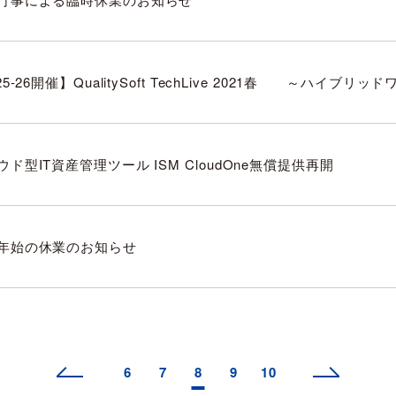
/25-26開催】QualitySoft TechLive 2021春 ～
ウド型IT資産管理ツール ISM CloudOne無償提供再開
年始の休業のお知らせ
6
7
8
9
10