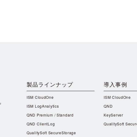
製品ラインナップ
導入事例
ISM CloudOne
ISM CloudOne
F
ISM LogAnalytics
QND
QND Premium / Standard
KeyServer
QND ClientLog
QualitySoft Secu
QualitySoft SecureStorage