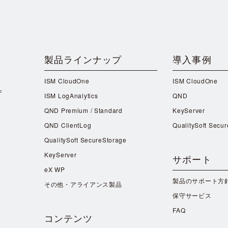
製品ラインナップ
導入事例
ISM CloudOne
ISM CloudOne
F
ISM LogAnalytics
QND
QND Premium / Standard
KeyServer
QND ClientLog
QualitySoft Secu
QualitySoft SecureStorage
KeyServer
サポート
eX WP
製品のサポート方
その他・アライアンス製品
保守サービス
FAQ
コンテンツ