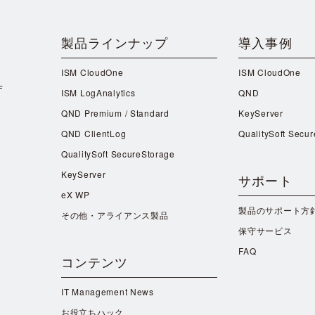
製品ラインナップ
導入事例
ISM CloudOne
ISM CloudOne
F
ISM LogAnalytics
QND
QND Premium / Standard
KeyServer
QND ClientLog
QualitySoft Secu
QualitySoft SecureStorage
KeyServer
サポート
eX WP
製品のサポート方
その他・アライアンス製品
保守サービス
FAQ
コンテンツ
IT Management News
お役立ちハック