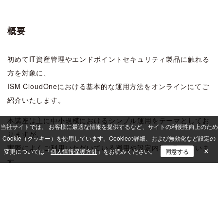
概要
初めてIT資産管理やエンドポイントセキュリティ製品に触れる
方を対象に、
ISM CloudOneにおける基本的な運用方法をオンラインにてご
紹介いたします。
本講座は主に中小規模におけるシンプル運用をテーマとしてお
当社サイトでは、 お客様に最適な情報を提供するなど、サイトの利便性向上のため
りますが、
Cookie（クッキー）を使用しています。
Cookieの詳細、および無効化など設定の
実際によくご利用いただいている運用や設定内容を取り扱いま
×
変更については「
個人情報保護方針
」をお読みください。
同意する
す。
これにより、基本運用の復習や情報システム担当者の変更時の
教育として幅広い層のお客様におすすめできる内容です。