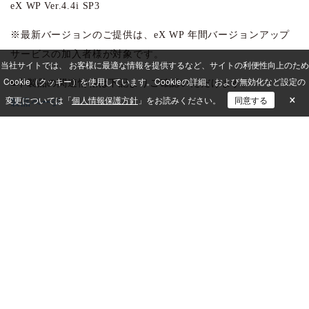
eX WP Ver.4.4i SP3
※最新バージョンのご提供は、eX WP 年間バージョンアップ
サービスの加入者様が対象です。
当社サイトでは、 お客様に最適な情報を提供するなど、サイトの利便性向上のため
Cookie（クッキー）を使用しています。
Cookieの詳細、および無効化など設定の
■本製品の関連情報は下記よりご確認いただけます。
×
変更については「
個人情報保護方針
」をお読みください。
同意する
製品ページ
動作環境
詳細については弊社営業担当または販売パートナーにお問い合
わせください。
インフォメーション