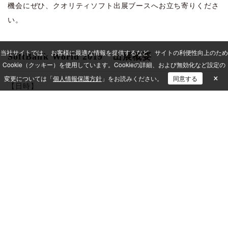
機会にぜひ、クオリティソフト出展ブースへお立ち寄りくださ
い。
当社サイトでは、 お客様に最適な情報を提供するなど、サイトの利便性向上のため
SoftBank World 2019 出展概要
Cookie（クッキー）を使用しています。
Cookieの詳細、および無効化など設定の
×
変更については「
個人情報保護方針
」をお読みください。
同意する
【日時】
2019年7月18日（木）・19日（金）
【会場】
ザ・プリンス パークタワー東京 B2F
【参加費】
無料（事前登録制）
【参加対象】
法人で勤務されている方