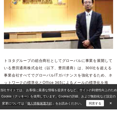
トヨタグループの総合商社としてグローバルに事業を展開して
いる豊田通商株式会社（以下、豊田通商）は、300社を超える
事業会社すべてでグローバルITガバナンスを強化するため、ネ
ットワークの標準化とOffice 365によるメールの標準化を推
進。同時に、エンドポイントセキュリティの強化を行うため、
当社サイトでは、 お客様に最適な情報を提供するなど、サイトの利便性向上のため
Cookie（クッキー）を使用しています。
Cookieの詳細、および無効化など設定の
グローバル対応PCセキュリティ管理ツール「ISM
×
変更については「
個人情報保護方針
」をお読みください。
同意する
CloudOne」を導入している。