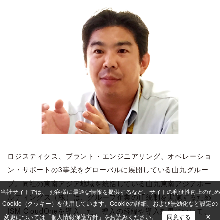
ロジスティクス、プラント・エンジニアリング、オペレーショ
ン・サポートの3事業をグローバルに展開している山九グルー
プ。同社の東南アジア地域を統括している山九東南アジアホー
当社サイトでは、 お客様に最適な情報を提供するなど、サイトの利便性向上のため
ルディングス（株）は、グループ企業のIT統制を実施するため
Cookie（クッキー）を使用しています。
Cookieの詳細、および無効化など設定の
ISM CloudOneを導入した。導入の経緯や導入効果について、
×
変更については「
個人情報保護方針
」をお読みください。
同意する